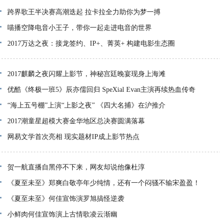
跨界歌王半决赛高潮迭起 拉卡拉全力助你为梦一搏
喵播空降电音小王子，带你一起走进电音的世界
2017万达之夜：接龙签约、IP+、菁英+ 构建电影生态圈
2017麒麟之夜闪耀上影节，神秘宫廷晚宴现身上海滩
优酷《终极一班5》辰亦儒回归 SpeXial Evan主演再续热血传奇
“海上五号棚”上演“上影之夜” 《四大名捕》在沪推介
2017潮童星超模大赛金华地区总决赛圆满落幕
网易文学首次亮相 现实题材IP成上影节热点
贺一航直播自黑停不下来，网友却说他像杜淳
《夏至未至》郑爽白敬亭年少纯情，还有一个闷骚不输宋盈盈！
《夏至未至》何佳宣饰演罗旭搞怪逆袭
小鲜肉何佳宣饰演上古情歌凌云渐幽