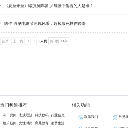
《夏至未至》曝演员阵容 罗旭眼中偷看的人是谁？
陈佳-嘎纳电影节尽现风采，超模救死扶伤传奇
首页
上一页
1
2
3 末页
共
3
页
111
条
热门频道推荐
相关功能
今日要闻
宏观经济
科技数码
行业信息
联系我们
常见
娱乐新闻
女性时尚
育儿教育
消费生活