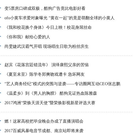
变5票房口碑成双极，酷狗广告竟比电影好看
ofo小黄车求爱对象曝光 “黄在一起”的竟是萌翻全球的小黄人
《我和校花换个身体》今日上映！校花身屌丝命
《你和我》献给心爱的人
尚雯婕武汉霸气开唱 现场唱生日歌为粉丝庆生
赵滨《花落宫廷错流年》 演绎康熙父亲的苦恼
《夏至未至》陈学冬郑爽吻戏遭卡 急坏网友
“艺人商务经纪”模式的突围与逆袭——专访圈网互动CEO张志鹏
《温柔乡》到《男人的胸膛》 酷狗见证热血陈雅森
2017鸿洲“荣焕天涯天使”暨荣焕影视新星评选大赛
燃！这家高校把毕业晚会办成了直播演唱会
2017百威风暴电音节成都、南京站即将来袭